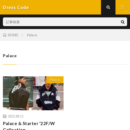
Dress Code
Palace
HOME
Palace
Palace
2022.08.12
Palace & Starter ’22F/W
Collection